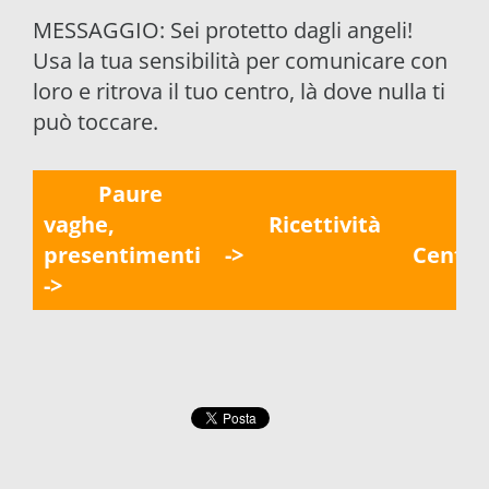
MESSAGGIO: Sei protetto dagli angeli!
Usa la tua sensibilità per comunicare con
loro e ritrova il tuo centro, là dove nulla ti
può toccare.
Paure
vaghe,
Ricettività
presentimenti
->
Centr
->