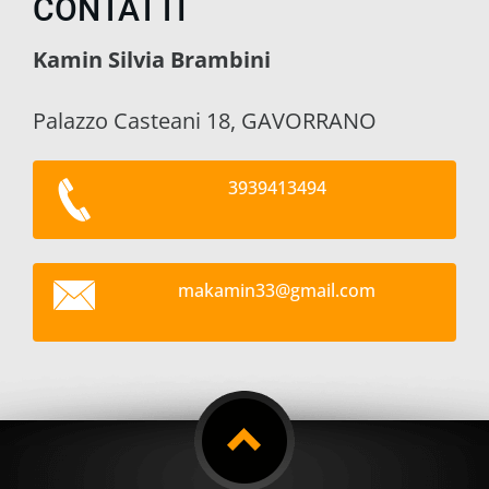
CONTATTI
Kamin Silvia Brambini
Palazzo Casteani 18, GAVORRANO
3939413494
makamin3
3@gmail.
com