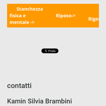
Stanchezza
fisica e
Riposo->
Rigene
mentale ->
contatti
Kamin Silvia Brambini