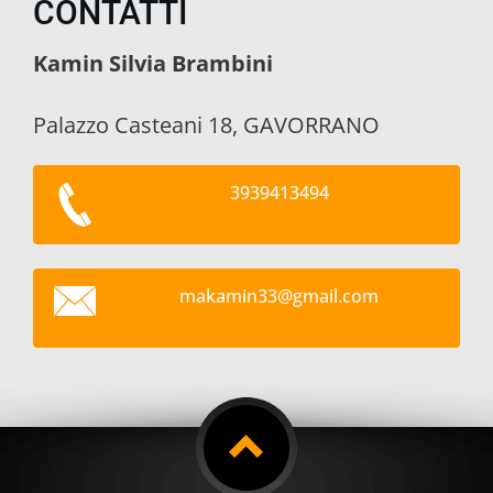
CONTATTI
Kamin Silvia Brambini
Palazzo Casteani 18, GAVORRANO
3939413494
makamin3
3@gmail.
com