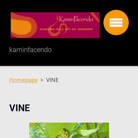
kaminfacendo
Homepage
>
VINE
VINE