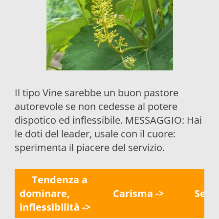
Il tipo Vine sarebbe un buon pastore
autorevole se non cedesse al potere
dispotico ed inflessibile. MESSAGGIO: Hai
le doti del leader, usale con il cuore:
sperimenta il piacere del servizio.
Tendenza a
dominare,
Carisma ->
Serviz
inflessibilità ->