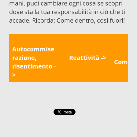
mani, puoi cambiare ogni cosa se scopri
dove sta la tua responsabilità in ciò che ti
accade. Ricorda: Come dentro, così fuori!
Autocommise
razione,
Reattività ->
Compre
risentimento -
>